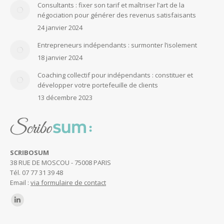
Consultants : fixer son tarif et maîtriser l’art de la
négociation pour générer des revenus satisfaisants
24 janvier 2024
Entrepreneurs indépendants : surmonter l’isolement
18 janvier 2024
Coaching collectif pour indépendants : constituer et
développer votre portefeuille de clients
13 décembre 2023
SCRIBOSUM
38 RUE DE MOSCOU - 75008 PARIS
Tél. 07 77 31 39 48
Email :
via formulaire de contact
Trouvez nous sur :
LinkedIn
page