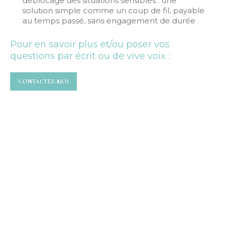
déblocage des situations sensibles : une
solution simple comme un coup de fil, payable
au temps passé, sans engagement de durée
Pour en savoir plus et/ou poser vos
questions par écrit ou de vive voix :
CONTACTEZ-MOI
Juliette
Parce qu’elle est attentive et
expérimentée dans
l’accompagnement, cheminer sur ses
errances professionnelles avec